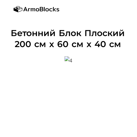
Як використовувати?
Бетонний Блок Плоский
200 см х 60 см х 40 см