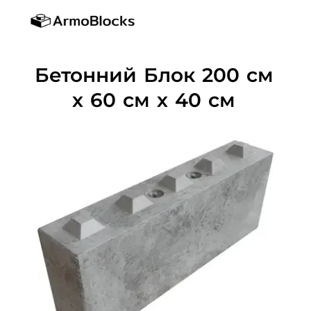
Як використовувати?
Бетонний Блок 200 см
х 60 см х 40 см