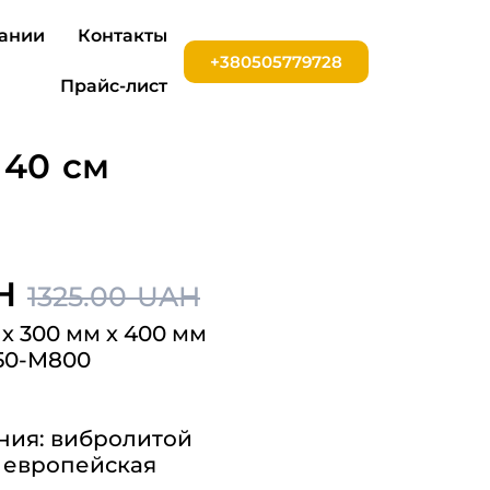
ании
Контакты
+380505779728
Прайс-лист
 40 см
H
1325.00 UAH
х 300 мм х 400 мм
50-M800
ния: вибролитой
 европейская