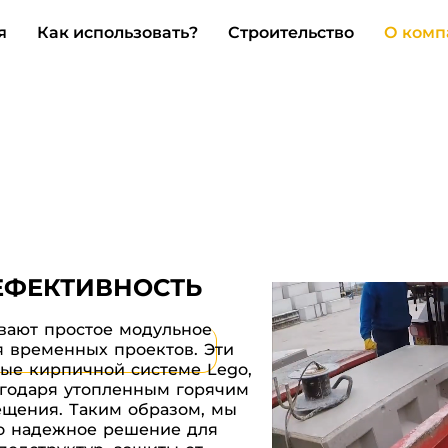
я
Как использовать?
Строительство
О комп
ЕФЕКТИВНОСТЬ
вают простое модульное
ля временных проектов. Эти
ые кирпичной системе Lego,
агодаря утопленным горячим
щения. Таким образом, мы
о надежное решение для